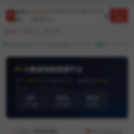
加拿大
首页
走势图
历史开奖
算法说明
28
登录
帮助中心
首页
/
加拿大28
/
预测分析
数据加密传输
7x24小时实时更新
累计分析 10000+ 期
服务 50000+ 用户
大数据智能预测平台
基于
LSTM-BP
混合神经网络算法 · 准确率高达
98.6%
数据来源：官方开奖 · 实时同步
151
62%
V3.2
已分析期数
当前准确率
算法版本
客服热线：
400-888-6666
service@pc28.com