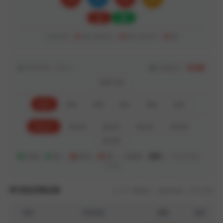
大
双
大单未开：
01
期
小双未开：
04
期
小单未开：
02
期
算法引擎：V3.2.1
当前模式：
专业版
加拿大28
组合
杀组
双项
四余
双组
龙虎
算法01
算法02
算法03
算法04
算法05
算法06
正确：
62
期 ｜
错误：
38
期 ｜ 正确率：
62%
｜
数据周期：
100期
历史开奖记录
共 151 期数据 ｜ 数据来源：官方开奖
期号
开奖内容
预测
结果