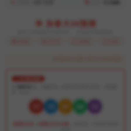
工作时间：
8:00 - 24:00
公众号：
PC28预测
🎯 加拿大28预测
加拿大28预测与分析平台 · 企业级大数据服务
实时数据
算法分析
走势图表
专业策略
商务合作 认准唯一用户名 / 没有任何群聊 / 站长担保 💛
⭐ 今日重点预测
第
3466732
期 ｜ 预测时间：2026年08月08日 00:34 ｜ 数据版
本：V3.2.1
17
15
07
04
12
根据算法分析，本期重点关注大单数
｜ 算法模型：LSTM-BP 混合神
经网络