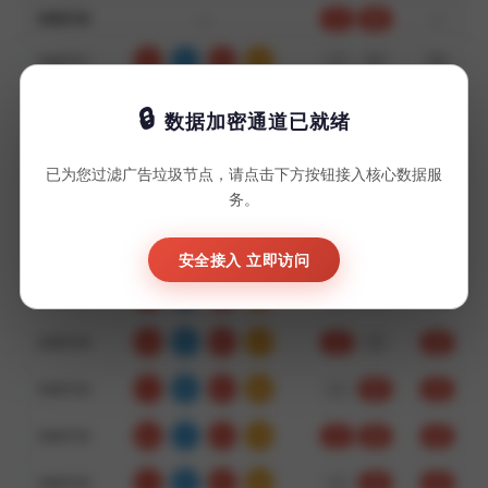
3466732
—
—
大
单
3466731
2
7
8
17
小
双
错
3466730
5
7
3
15
小
单
对
数据加密通道已就绪
3466729
5
1
1
07
小
双
对
已为您过滤广告垃圾节点，请点击下方按钮接入核心数据服
务。
3466728
0
0
4
04
小
双
对
3466727
4
2
6
12
大
双
对
安全接入 立即访问
3466726
0
3
0
03
大
双
错
3466725
3
5
9
17
大
双
对
3466724
7
9
8
24
小
双
对
3466723
6
7
2
15
大
单
对
3466722
7
9
9
25
小
单
对