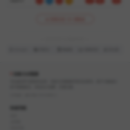
3466701
0
6
4
10
小
双
对
查看全部 151 期数据
— 合作伙伴 & 数据支持 —
Google
阿里云
数据堂
智算科技
安全盾
加拿大28预测
专业提供PC蛋蛋幸运28、加拿大28预测开奖历史查询。基于大数据分
析与智能算法，本站永久免费，无需注册。
ICP备案：豫ICP备17010199号-2
快速导航
首页
走势图
历史开奖