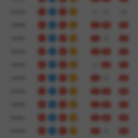
3466899
7
5
6
18
小
单
错
3466898
5
2
5
12
小
双
对
3466897
1
9
9
19
大
双
对
3466896
9
6
8
23
大
单
对
3466895
8
5
9
22
小
双
对
3466894
2
1
2
05
小
双
对
3466893
4
7
5
16
大
双
对
3466892
6
4
4
14
大
双
对
3466891
6
6
6
18
大
双
对
3466890
6
4
7
17
大
双
对