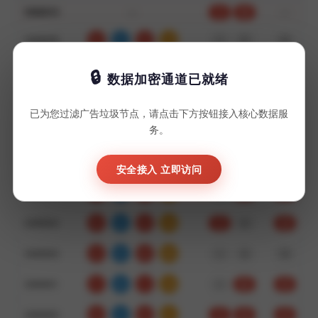
3466910
—
—
小
单
3466909
6
3
4
13
大
双
错
3466908
6
8
8
22
大
单
对
数据加密通道已就绪
3466907
8
7
0
15
大
双
对
已为您过滤广告垃圾节点，请点击下方按钮接入核心数据服
务。
3466906
3
8
9
20
小
单
错
3466905
1
5
4
10
小
单
对
安全接入 立即访问
3466904
1
9
3
13
大
单
对
3466903
6
0
4
10
小
单
对
3466902
3
9
8
20
小
单
错
3466901
7
8
1
16
小
双
对
3466900
8
4
9
21
大
单
对