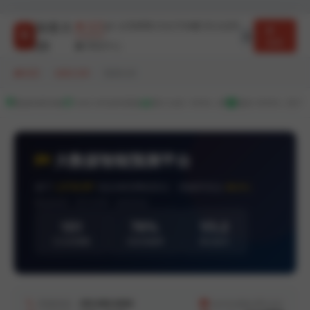
加拿大
首页
走势图
历史开奖
算法说明
28
登录
帮助中心
首页
/
加拿大28
/
预测分析
数据加密传输
7x24小时实时更新
累计分析 10000+ 期
服务 50000+ 用户
大数据智能预测平台
基于
LSTM-BP
混合神经网络算法 · 准确率高达
98.6%
数据来源：官方开奖 · 实时同步
151
76%
V3.2
已分析期数
当前准确率
算法版本
客服热线：
400-888-6666
service@pc28.com