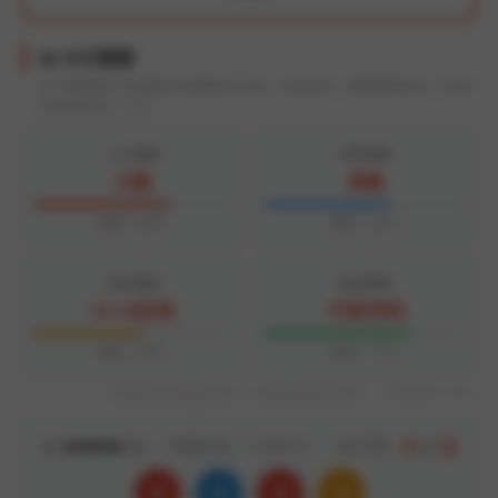
📊 今日预测
以下预测基于历史数据与智能算法分析，仅供参考。预测更新时间：2026
年08月08日 11:00
大小预测
单双预测
大数
单数
概率：68%
概率：62%
和值预测
极值预测
13-15区间
中段号码
概率：55%
概率：72%
根据最近50期数据分析，大数据预测概率较高。 ｜ 置信区间：95%
第
3466909
期 ｜ 开奖时间：11:00:12
距下期：
22
秒
+
+
=
6
3
4
13