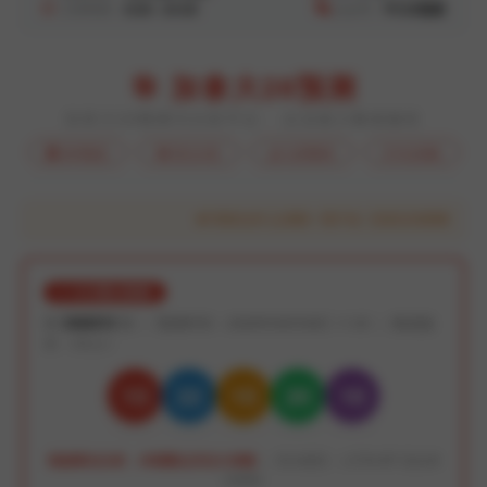
工作时间：
8:00 - 24:00
公众号：
PC28预测
🎯 加拿大28预测
加拿大28预测与分析平台 · 企业级大数据服务
实时数据
算法分析
走势图表
专业策略
商务合作 认准唯一用户名 / 没有任何群聊 / 站长担保 
⭐ 今日重点预测
第
3466910
期 ｜ 预测时间：2026年08月08日 11:00 ｜ 数据版
本：V3.2.1
13
22
15
20
10
根据算法分析，本期重点关注大单数
｜ 算法模型：LSTM-BP 混合神
经网络