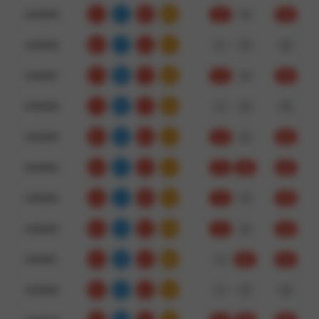
3466889
7
1
8
16
大
单
对
3466888
6
7
4
17
小
双
错
3466887
7
8
7
22
大
单
对
3466886
7
5
7
19
小
双
错
3466885
2
6
9
17
大
双
对
3466884
6
7
4
17
大
单
对
3466883
4
1
9
14
大
单
对
3466882
9
4
3
16
大
单
对
3466881
2
0
4
06
大
双
对
3466880
2
4
8
14
小
单
错