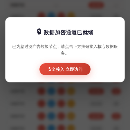
3466742
—
—
杀大单
3466741
5
6
9
20
杀大双
错
3466740
7
0
8
15
杀小单
对
数据加密通道已就绪
3466739
2
8
3
13
杀小单
错
已为您过滤广告垃圾节点，请点击下方按钮接入核心数据服
务。
3466738
7
4
7
18
杀大单
对
3466737
7
2
5
14
杀大单
对
安全接入 立即访问
3466736
9
6
0
15
杀小单
对
3466735
1
0
5
06
杀大双
对
3466734
1
3
7
11
杀小单
错
3466733
0
6
0
06
杀大双
对
3466732
6
1
9
16
杀大双
错