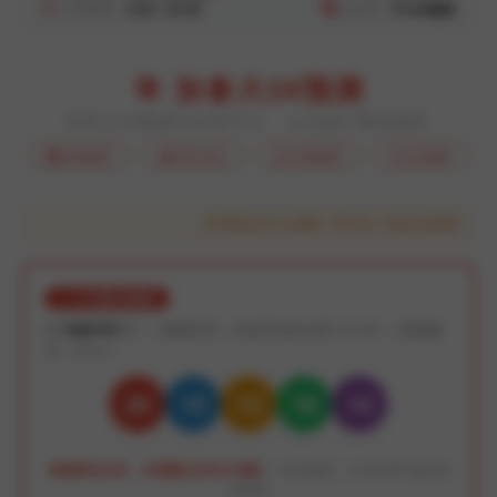
工作时间：
8:00 - 24:00
公众号：
PC28预测
🎯 加拿大28预测
加拿大28预测与分析平台 · 企业级大数据服务
实时数据
算法分析
走势图表
专业策略
商务合作 认准唯一用户名 / 没有任何群聊 / 站长担保 
⭐ 今日重点预测
第
3466742
期 ｜ 预测时间：2026年08月08日 01:09 ｜ 数据版
本：V3.2.1
20
15
13
18
14
根据算法分析，本期重点关注大单数
｜ 算法模型：LSTM-BP 混合神
经网络