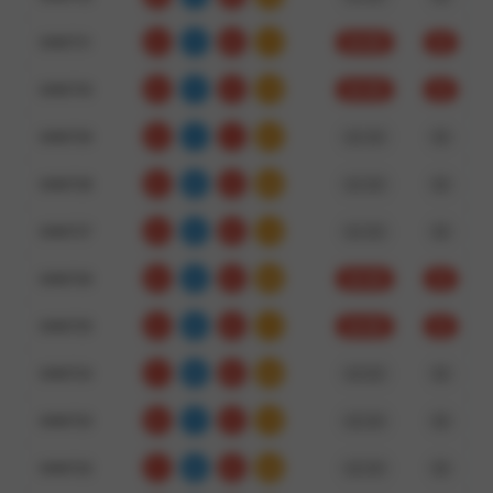
3466731
2
7
8
17
杀大双
对
3466730
5
7
3
15
杀小双
对
3466729
5
1
1
07
杀小单
错
3466728
0
0
4
04
杀小双
错
3466727
4
2
6
12
杀小双
错
3466726
0
3
0
03
杀大单
对
3466725
3
5
9
17
杀大双
对
3466724
7
9
8
24
杀大双
错
3466723
6
7
2
15
杀大单
错
3466722
7
9
9
25
杀大单
错