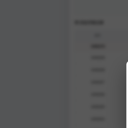
历史开奖记录
期号
3466270
3466269
3466268
3466267
3466266
3466265
3466264