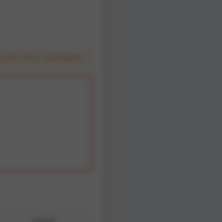
 没有任何群聊 / 站长担保 💛 ｜ 本站永久免费 · 无需注册 · 企业级数据安全保障
极值预测