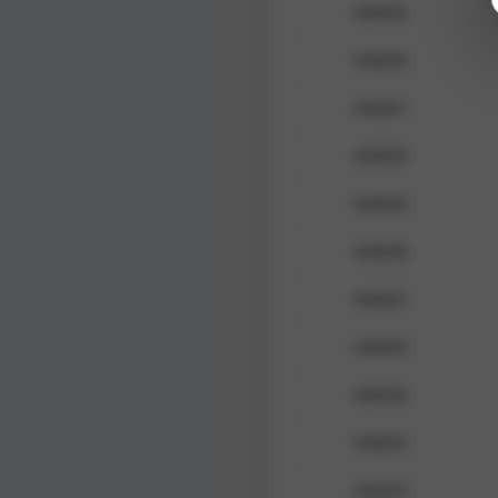
3466263
3466262
3466261
3466260
3466259
3466258
3466257
3466256
3466255
3466254
3466253