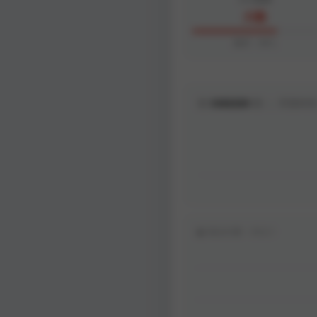
大数
概率：68%
第
3466269
期 ｜ 开奖时间：
算法引擎：V3.2.1