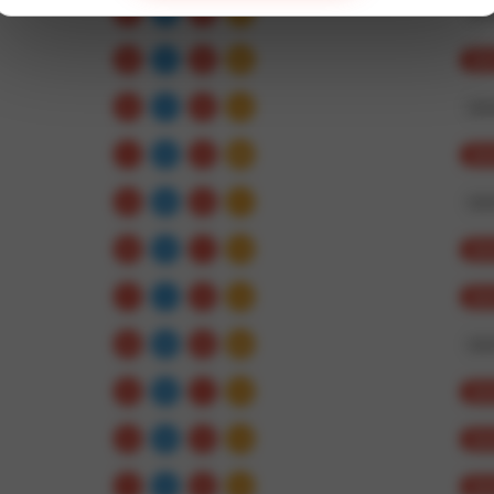
2
4
4
10
杀4
9
7
6
22
杀4
5
7
0
12
杀4
1
5
3
09
杀4
4
8
5
17
杀4
9
4
1
14
杀4
7
1
4
12
杀4
8
9
8
25
杀4
5
9
1
15
杀4
2
9
3
14
杀4
7
2
6
15
杀4