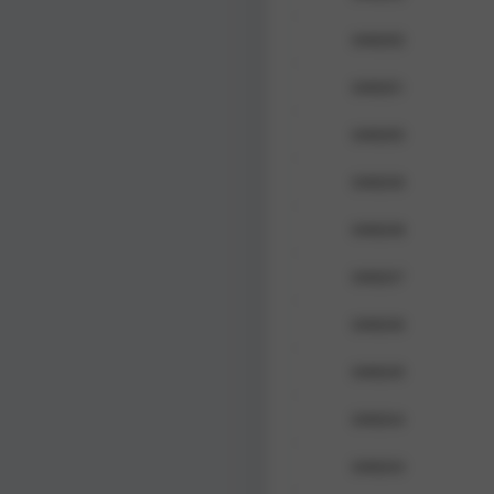
3466252
3466251
3466250
3466249
3466248
3466247
3466246
3466245
3466244
3466243