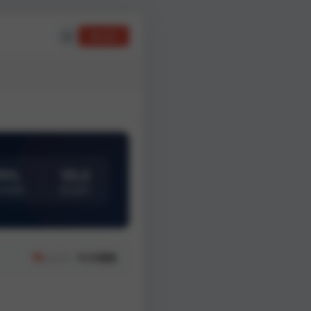
登录
75%
V3.2
前准确率
算法版本
公众号：
PC28预测