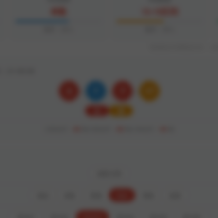
单数
13-15区间
概率：62%
概率：55%
根据最近50期数据分析，大数
21:06:36
+
+
=
3
7
7
17
大
单
大双未开：
03
期
小双未开：
02
期
小单未开：
04
期
加拿大28
组合
杀组
双项
四余
双组
龙虎
算法01
算法02
算法03
算法04
算法05
算法06